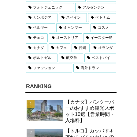
フォトジェニック
アルゼンチン
カンボジア
スペイン
ベトナム
ベルギー
ミャンマー
コスメ
チェコ
オーストリア
イースター島
カナダ
カフェ
沖縄
オランダ
ポルトガル
航空券
ベストバイ
ファッション
海外ドラマ
RANKING
【カナダ】バンクーバ
ーのおすすめ観光スポ
ット10選【営業時間・
入場料】
【トルコ】カッパドキ
アからパムッカレへの