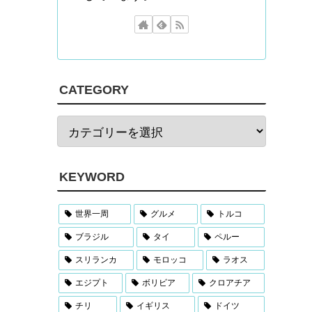
CATEGORY
KEYWORD
世界一周
グルメ
トルコ
ブラジル
タイ
ペルー
スリランカ
モロッコ
ラオス
エジプト
ボリビア
クロアチア
チリ
イギリス
ドイツ