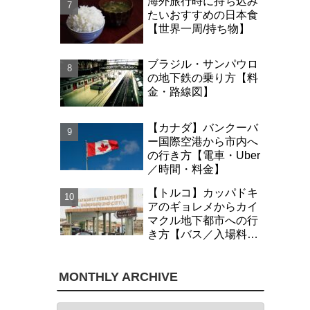
海外旅行時に持ち込み
たいおすすめの日本食
【世界一周/持ち物】
ブラジル・サンパウロ
の地下鉄の乗り方【料
金・路線図】
【カナダ】バンクーバ
ー国際空港から市内へ
の行き方【電車・Uber
／時間・料金】
【トルコ】カッパドキ
アのギョレメからカイ
マクル地下都市への行
き方【バス／入場料・
時間】
MONTHLY ARCHIVE