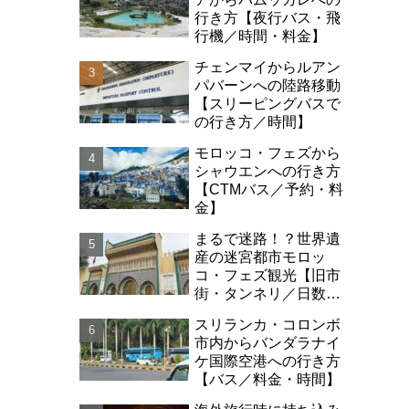
行き方【夜行バス・飛
行機／時間・料金】
チェンマイからルアン
パバーンへの陸路移動
【スリーピングバスで
の行き方／時間】
モロッコ・フェズから
シャウエンへの行き方
【CTMバス／予約・料
金】
まるで迷路！？世界遺
産の迷宮都市モロッ
コ・フェズ観光【旧市
街・タンネリ／日数・
治安】
スリランカ・コロンボ
市内からバンダラナイ
ケ国際空港への行き方
【バス／料金・時間】