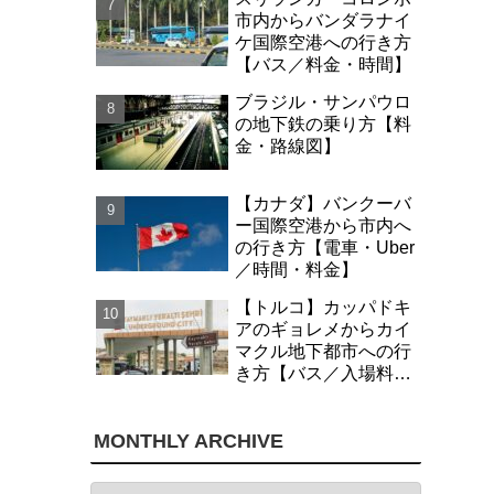
市内からバンダラナイ
ケ国際空港への行き方
【バス／料金・時間】
ブラジル・サンパウロ
の地下鉄の乗り方【料
金・路線図】
【カナダ】バンクーバ
ー国際空港から市内へ
の行き方【電車・Uber
／時間・料金】
【トルコ】カッパドキ
アのギョレメからカイ
マクル地下都市への行
き方【バス／入場料・
時間】
MONTHLY ARCHIVE