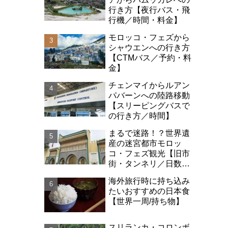
行き方【夜行バス・飛
行機／時間・料金】
モロッコ・フェズから
シャウエンへの行き方
【CTMバス／予約・料
金】
チェンマイからルアン
パバーンへの陸路移動
【スリーピングバスで
の行き方／時間】
まるで迷路！？世界遺
産の迷宮都市モロッ
コ・フェズ観光【旧市
街・タンネリ／日数・
治安】
海外旅行時に持ち込み
たいおすすめの日本食
【世界一周/持ち物】
スリランカ・コロンボ