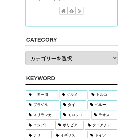
CATEGORY
KEYWORD
世界一周
グルメ
トルコ
ブラジル
タイ
ペルー
スリランカ
モロッコ
ラオス
エジプト
ボリビア
クロアチア
チリ
イギリス
ドイツ