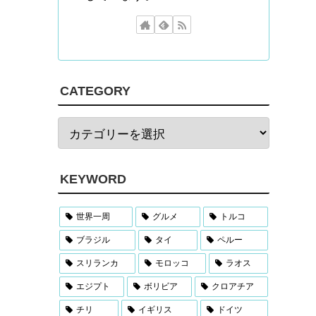
CATEGORY
KEYWORD
世界一周
グルメ
トルコ
ブラジル
タイ
ペルー
スリランカ
モロッコ
ラオス
エジプト
ボリビア
クロアチア
チリ
イギリス
ドイツ