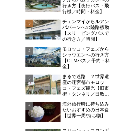
行き方【夜行バス・飛
行機／時間・料金】
チェンマイからルアン
パバーンへの陸路移動
【スリーピングバスで
の行き方／時間】
モロッコ・フェズから
シャウエンへの行き方
【CTMバス／予約・料
金】
まるで迷路！？世界遺
産の迷宮都市モロッ
コ・フェズ観光【旧市
街・タンネリ／日数・
治安】
海外旅行時に持ち込み
たいおすすめの日本食
【世界一周/持ち物】
スリランカ・コロンボ