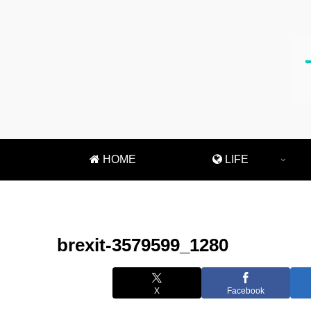
HOME
LIFE
brexit-3579599_1280
X
Facebook