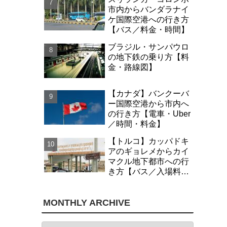
市内からバンダラナイ
ケ国際空港への行き方
【バス／料金・時間】
ブラジル・サンパウロ
の地下鉄の乗り方【料
金・路線図】
【カナダ】バンクーバ
ー国際空港から市内へ
の行き方【電車・Uber
／時間・料金】
【トルコ】カッパドキ
アのギョレメからカイ
マクル地下都市への行
き方【バス／入場料・
時間】
MONTHLY ARCHIVE