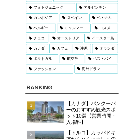
フォトジェニック
アルゼンチン
カンボジア
スペイン
ベトナム
ベルギー
ミャンマー
コスメ
チェコ
オーストリア
イースター島
カナダ
カフェ
沖縄
オランダ
ポルトガル
航空券
ベストバイ
ファッション
海外ドラマ
RANKING
【カナダ】バンクーバ
ーのおすすめ観光スポ
ット10選【営業時間・
入場料】
【トルコ】カッパドキ
アからパムッカレへの