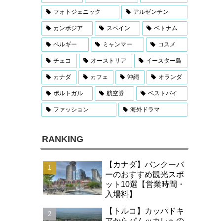
フォトジェニック
アルゼンチン
カンボジア
スペイン
ベトナム
ベルギー
ミャンマー
コスメ
チェコ
オーストリア
イースター島
カナダ
カフェ
沖縄
オランダ
ポルトガル
航空券
ベストバイ
ファッション
海外ドラマ
RANKING
【カナダ】バンクーバ
ーのおすすめ観光スポ
ット10選【営業時間・
入場料】
【トルコ】カッパドキ
アからパムッカレへの