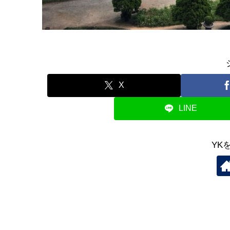
X
LINE
YK