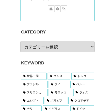
CATEGORY
KEYWORD
世界一周
グルメ
トルコ
ブラジル
タイ
ペルー
スリランカ
モロッコ
ラオス
エジプト
ボリビア
クロアチア
チリ
イギリス
ドイツ