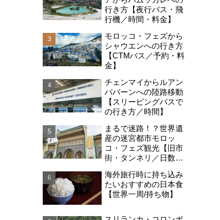
行き方【夜行バス・飛
行機／時間・料金】
モロッコ・フェズから
シャウエンへの行き方
【CTMバス／予約・料
金】
チェンマイからルアン
パバーンへの陸路移動
【スリーピングバスで
の行き方／時間】
まるで迷路！？世界遺
産の迷宮都市モロッ
コ・フェズ観光【旧市
街・タンネリ／日数・
治安】
海外旅行時に持ち込み
たいおすすめの日本食
【世界一周/持ち物】
スリランカ・コロンボ