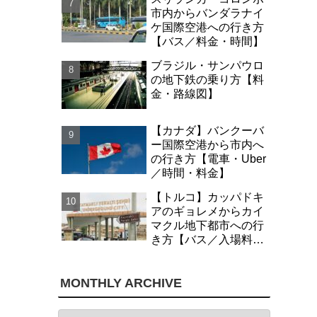
市内からバンダラナイ
ケ国際空港への行き方
【バス／料金・時間】
ブラジル・サンパウロ
の地下鉄の乗り方【料
金・路線図】
【カナダ】バンクーバ
ー国際空港から市内へ
の行き方【電車・Uber
／時間・料金】
【トルコ】カッパドキ
アのギョレメからカイ
マクル地下都市への行
き方【バス／入場料・
時間】
MONTHLY ARCHIVE