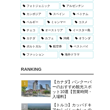
フォトジェニック
アルゼンチン
カンボジア
スペイン
ベトナム
ベルギー
ミャンマー
コスメ
チェコ
オーストリア
イースター島
カナダ
カフェ
沖縄
オランダ
ポルトガル
航空券
ベストバイ
ファッション
海外ドラマ
RANKING
【カナダ】バンクーバ
ーのおすすめ観光スポ
ット10選【営業時間・
入場料】
【トルコ】カッパドキ
アからパムッカレへの