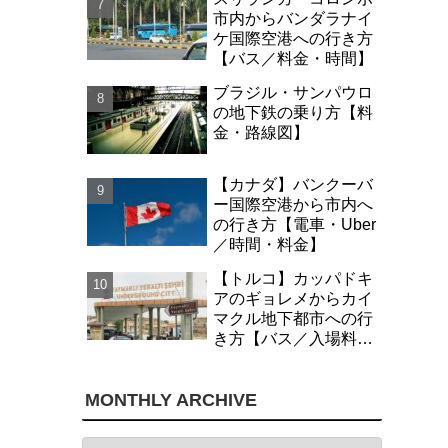
市内からバンダラナイ
ケ国際空港への行き方
【バス／料金・時間】
ブラジル・サンパウロ
の地下鉄の乗り方【料
金・路線図】
【カナダ】バンクーバ
ー国際空港から市内へ
の行き方【電車・Uber
／時間・料金】
【トルコ】カッパドキ
アのギョレメからカイ
マクル地下都市への行
き方【バス／入場料・
時間】
MONTHLY ARCHIVE