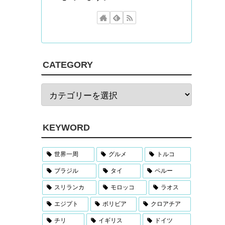
CATEGORY
KEYWORD
世界一周
グルメ
トルコ
ブラジル
タイ
ペルー
スリランカ
モロッコ
ラオス
エジプト
ボリビア
クロアチア
チリ
イギリス
ドイツ