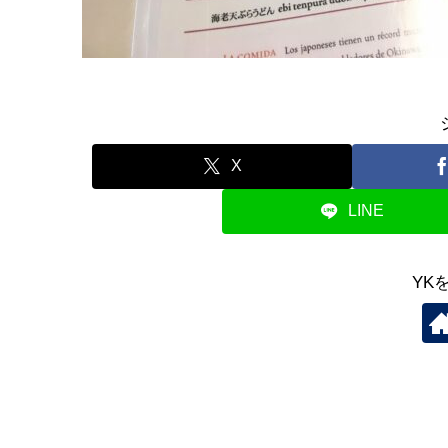
X
LINE
YK