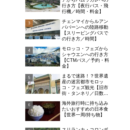
行き方【夜行バス・飛
行機／時間・料金】
チェンマイからルアン
パバーンへの陸路移動
【スリーピングバスで
の行き方／時間】
モロッコ・フェズから
シャウエンへの行き方
【CTMバス／予約・料
金】
まるで迷路！？世界遺
産の迷宮都市モロッ
コ・フェズ観光【旧市
街・タンネリ／日数・
治安】
海外旅行時に持ち込み
たいおすすめの日本食
【世界一周/持ち物】
スリランカ・コロンボ