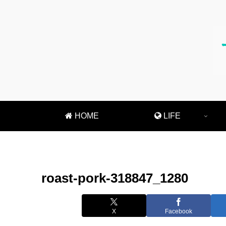
HOME
LIFE
roast-pork-318847_1280
X
Facebook