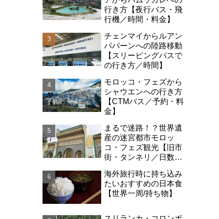
行き方【夜行バス・飛
行機／時間・料金】
チェンマイからルアン
パバーンへの陸路移動
【スリーピングバスで
の行き方／時間】
モロッコ・フェズから
シャウエンへの行き方
【CTMバス／予約・料
金】
まるで迷路！？世界遺
産の迷宮都市モロッ
コ・フェズ観光【旧市
街・タンネリ／日数・
治安】
海外旅行時に持ち込み
たいおすすめの日本食
【世界一周/持ち物】
スリランカ・コロンボ