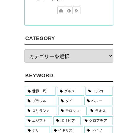
CATEGORY
KEYWORD
世界一周
グルメ
トルコ
ブラジル
タイ
ペルー
スリランカ
モロッコ
ラオス
エジプト
ボリビア
クロアチア
チリ
イギリス
ドイツ