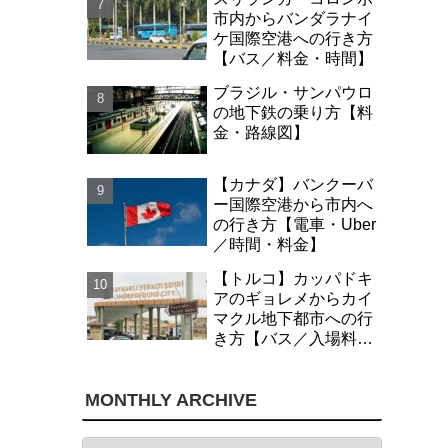
市内からバンダラナイ
ケ国際空港への行き方
【バス／料金・時間】
ブラジル・サンパウロ
の地下鉄の乗り方【料
金・路線図】
【カナダ】バンクーバ
ー国際空港から市内へ
の行き方【電車・Uber
／時間・料金】
【トルコ】カッパドキ
アのギョレメからカイ
マクル地下都市への行
き方【バス／入場料・
時間】
MONTHLY ARCHIVE