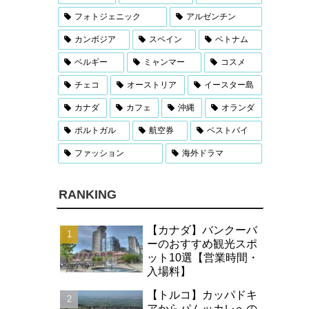
フォトジェニック
アルゼンチン
カンボジア
スペイン
ベトナム
ベルギー
ミャンマー
コスメ
チェコ
オーストリア
イースター島
カナダ
カフェ
沖縄
オランダ
ポルトガル
航空券
ベストバイ
ファッション
海外ドラマ
RANKING
【カナダ】バンクーバ
ーのおすすめ観光スポ
ット10選【営業時間・
入場料】
【トルコ】カッパドキ
アからパムッカレへの