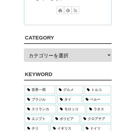
CATEGORY
KEYWORD
世界一周
グルメ
トルコ
ブラジル
タイ
ペルー
スリランカ
モロッコ
ラオス
エジプト
ボリビア
クロアチア
チリ
イギリス
ドイツ