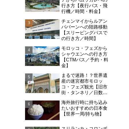
行き方【夜行バス・飛
行機／時間・料金】
チェンマイからルアン
パバーンへの陸路移動
【スリーピングバスで
の行き方／時間】
モロッコ・フェズから
シャウエンへの行き方
【CTMバス／予約・料
金】
まるで迷路！？世界遺
産の迷宮都市モロッ
コ・フェズ観光【旧市
街・タンネリ／日数・
治安】
海外旅行時に持ち込み
たいおすすめの日本食
【世界一周/持ち物】
スリランカ・コロンボ