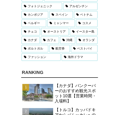
フォトジェニック
アルゼンチン
カンボジア
スペイン
ベトナム
ベルギー
ミャンマー
コスメ
チェコ
オーストリア
イースター島
カナダ
カフェ
沖縄
オランダ
ポルトガル
航空券
ベストバイ
ファッション
海外ドラマ
RANKING
【カナダ】バンクーバ
ーのおすすめ観光スポ
ット10選【営業時間・
入場料】
【トルコ】カッパドキ
アからパムッカレへの