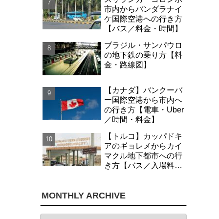
市内からバンダラナイ
ケ国際空港への行き方
【バス／料金・時間】
ブラジル・サンパウロ
の地下鉄の乗り方【料
金・路線図】
【カナダ】バンクーバ
ー国際空港から市内へ
の行き方【電車・Uber
／時間・料金】
【トルコ】カッパドキ
アのギョレメからカイ
マクル地下都市への行
き方【バス／入場料・
時間】
MONTHLY ARCHIVE