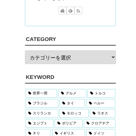
CATEGORY
KEYWORD
世界一周
グルメ
トルコ
ブラジル
タイ
ペルー
スリランカ
モロッコ
ラオス
エジプト
ボリビア
クロアチア
チリ
イギリス
ドイツ