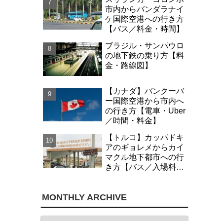
市内からバンダラナイ
ケ国際空港への行き方
【バス／料金・時間】
ブラジル・サンパウロ
の地下鉄の乗り方【料
金・路線図】
【カナダ】バンクーバ
ー国際空港から市内へ
の行き方【電車・Uber
／時間・料金】
【トルコ】カッパドキ
アのギョレメからカイ
マクル地下都市への行
き方【バス／入場料・
時間】
MONTHLY ARCHIVE