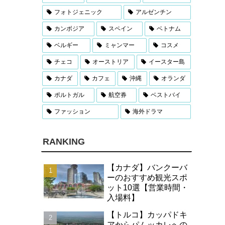
フォトジェニック
アルゼンチン
カンボジア
スペイン
ベトナム
ベルギー
ミャンマー
コスメ
チェコ
オーストリア
イースター島
カナダ
カフェ
沖縄
オランダ
ポルトガル
航空券
ベストバイ
ファッション
海外ドラマ
RANKING
【カナダ】バンクーバ
ーのおすすめ観光スポ
ット10選【営業時間・
入場料】
【トルコ】カッパドキ
アからパムッカレへの