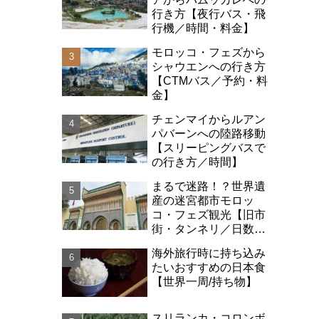
行き方【夜行バス・飛
行機／時間・料金】
モロッコ・フェズから
シャウエンへの行き方
【CTMバス／予約・料
金】
チェンマイからルアン
パバーンへの陸路移動
【スリーピングバスで
の行き方／時間】
まるで迷路！？世界遺
産の迷宮都市モロッ
コ・フェズ観光【旧市
街・タンネリ／日数・
治安】
海外旅行時に持ち込み
たいおすすめの日本食
【世界一周/持ち物】
スリランカ・コロンボ