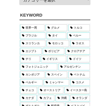
KEYWORD
世界一周
グルメ
トルコ
ブラジル
タイ
ペルー
スリランカ
モロッコ
ラオス
エジプト
ボリビア
クロアチア
チリ
イギリス
ドイツ
フォトジェニック
アルゼンチン
カンボジア
スペイン
ベトナム
ベルギー
ミャンマー
コスメ
チェコ
オーストリア
イースター島
カナダ
カフェ
沖縄
オランダ
ポルトガル
航空券
ベストバイ