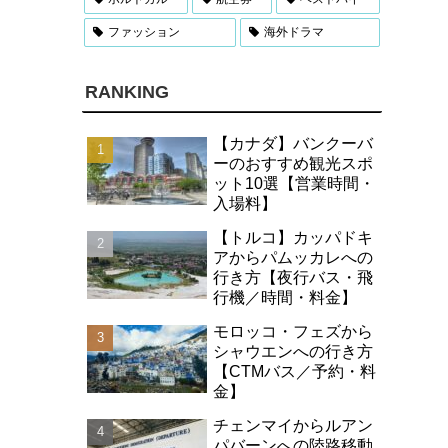
ファッション
海外ドラマ
RANKING
【カナダ】バンクーバ
ーのおすすめ観光スポ
ット10選【営業時間・
入場料】
【トルコ】カッパドキ
アからパムッカレへの
行き方【夜行バス・飛
行機／時間・料金】
モロッコ・フェズから
シャウエンへの行き方
【CTMバス／予約・料
金】
チェンマイからルアン
パバーンへの陸路移動