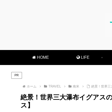
HOME
LIFE
PR
ホーム
TRAVEL
南米
絶景！世界三
絶景！世界三大瀑布イグアス
ス】