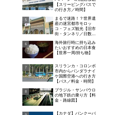
【スリーピングバスで
の行き方／時間】
まるで迷路！？世界遺
産の迷宮都市モロッ
コ・フェズ観光【旧市
街・タンネリ／日数・
治安】
海外旅行時に持ち込み
たいおすすめの日本食
【世界一周/持ち物】
スリランカ・コロンボ
市内からバンダラナイ
ケ国際空港への行き方
【バス／料金・時間】
ブラジル・サンパウロ
の地下鉄の乗り方【料
金・路線図】
【カナダ】バンクーバ