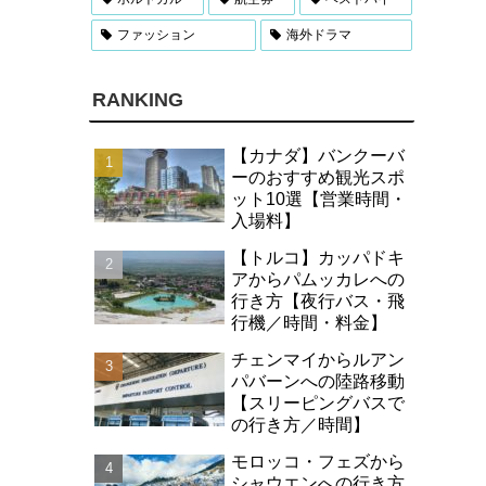
ファッション
海外ドラマ
RANKING
【カナダ】バンクーバ
ーのおすすめ観光スポ
ット10選【営業時間・
入場料】
【トルコ】カッパドキ
アからパムッカレへの
行き方【夜行バス・飛
行機／時間・料金】
チェンマイからルアン
パバーンへの陸路移動
【スリーピングバスで
の行き方／時間】
モロッコ・フェズから
シャウエンへの行き方