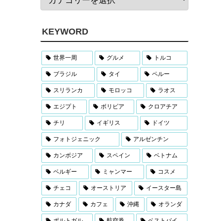
KEYWORD
世界一周
グルメ
トルコ
ブラジル
タイ
ペルー
スリランカ
モロッコ
ラオス
エジプト
ボリビア
クロアチア
チリ
イギリス
ドイツ
フォトジェニック
アルゼンチン
カンボジア
スペイン
ベトナム
ベルギー
ミャンマー
コスメ
チェコ
オーストリア
イースター島
カナダ
カフェ
沖縄
オランダ
ポルトガル
航空券
ベストバイ