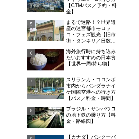
【CTMバス／予約・料
金】
まるで迷路！？世界遺
産の迷宮都市モロッ
コ・フェズ観光【旧市
街・タンネリ／日数・
治安】
海外旅行時に持ち込み
たいおすすめの日本食
【世界一周/持ち物】
スリランカ・コロンボ
市内からバンダラナイ
ケ国際空港への行き方
【バス／料金・時間】
ブラジル・サンパウロ
の地下鉄の乗り方【料
金・路線図】
【カナダ】バンクーバ