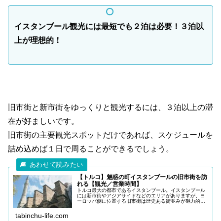
イスタンブール観光には最短でも２泊は必要！３泊以
上が理想的！
旧市街と新市街をゆっくりと観光するには、３泊以上の滞
在が好ましいです。
旧市街の主要観光スポットだけであれば、スケジュールを
詰め込めば１日で周ることができるでしょう。
【トルコ】魅惑の町イスタンブールの旧市街を訪
れる【観光／営業時間】
トルコ最大の都市であるイスタンブール。イスタンブール
には新市街やアジアサイドなどのエリアがありますが、ヨ
ーロッパ側に位置する旧市街は歴史ある街並みが魅力的で
世界中から観光客が訪れる人気のエリアです。 今回
は「トルコ・イスタンブールへ訪
tabinchu-life.com