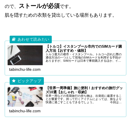
ストールが必須
ので、
です。
肌を隠すための衣類を貸出している場所もあります。
【トルコ】イスタンブール市内でのSIMカード購
入方法【おすすめ・値段】
トルコ最大の都市・イスタンブール。トルコへ訪れた際の
通信方法の一つとして現地のSIMカードを利用する手段が
ありますが、SIMカードは日本で事前購入するほか、イス
タンブールの空港や市内で購入することも可能で
す。 今回は「イスタンブール市
tabinchu-life.com
【世界一周準備】旅に便利！おすすめの旅行グッ
ズ10選【おしゃれ・収納】
世界一周などの長期旅行の持ち物は、出発前に厳選するこ
とが重要です。持って行くアイテムによっては、旅をより
快適に過ごすこともできるでしょう。 今回は
「世界一周などの海外旅行に出発予定の方」に向けて、記
事を作成しました。 ▼ こち
tabinchu-life.com