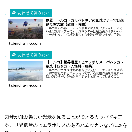
絶景！トルコ・カッパドキアの気球ツアーで幻想
的な空の旅【値段・時間】
トルコ中部の都市・カッパドキアの人気アクティビティと
いえば気球ツアーです。気球ツアーは宿泊先のホテルやツ
アー会社などで現地到着後でも申込が可能ですが、予約方
法やベストシーズンが気になるところです。 今回は
「トルコ・カッパドキアの熱気球ツ
tabinchu-life.com
【トルコ】世界遺産！ヒエラポリス・パムッカレ
観光【行き方・入場料・服装】
トルコのデニズリ地方の名所といえば、ヒエラポリス遺跡
と綿の宮殿であるパムッカレです。石灰棚の温泉や絶景が
魅力的ですが、がっかりスポットと言われてしまうことも
ある観光スポットです。 今回は「ヒエラ
ポリス・パムッカレへ初めて訪れる
tabinchu-life.com
気球が飛ぶ美しい光景を見ることができるカッパドキア
や、世界遺産のヒエラポリスのあるパムッカレなどに足を