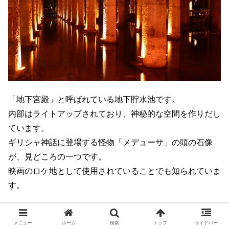
「地下宮殿」と呼ばれている地下貯水池です。
内部はライトアップされており、神秘的な空間を作りだし
ています。
ギリシャ神話に登場する怪物「メデューサ」の頭の石像
が、見どころの一つです。
映画のロケ地として使用されていることでも知られていま
す。
■名称：Basilica Cistern
メニュー
ホーム
検索
トップ
サイドバー
■住所：Alemdar Mahallesi, Yerebatan Caddesi, No:1/3,