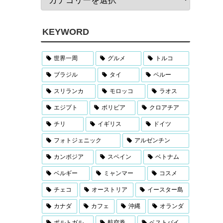
KEYWORD
世界一周
グルメ
トルコ
ブラジル
タイ
ペルー
スリランカ
モロッコ
ラオス
エジプト
ボリビア
クロアチア
チリ
イギリス
ドイツ
フォトジェニック
アルゼンチン
カンボジア
スペイン
ベトナム
ベルギー
ミャンマー
コスメ
チェコ
オーストリア
イースター島
カナダ
カフェ
沖縄
オランダ
ポルトガル
航空券
ベストバイ