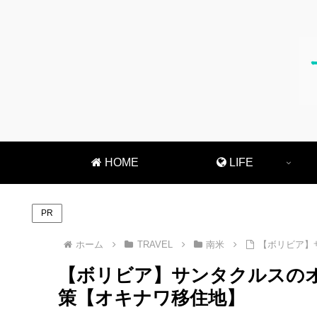
HOME
LIFE
PR
ホーム
TRAVEL
南米
【ボリビア】
【ボリビア】サンタクルスの
策【オキナワ移住地】