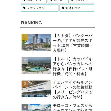
ファッション
海外ドラマ
RANKING
【カナダ】バンクーバ
ーのおすすめ観光スポ
ット10選【営業時間・
入場料】
【トルコ】カッパドキ
アからパムッカレへの
行き方【夜行バス・飛
行機／時間・料金】
チェンマイからルアン
パバーンへの陸路移動
【スリーピングバスで
の行き方／時間】
モロッコ・フェズから
シャウエンへの行き方