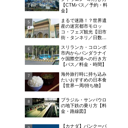
【CTMバス／予約・料
金】
まるで迷路！？世界遺
産の迷宮都市モロッ
コ・フェズ観光【旧市
街・タンネリ／日数・
治安】
スリランカ・コロンボ
市内からバンダラナイ
ケ国際空港への行き方
【バス／料金・時間】
海外旅行時に持ち込み
たいおすすめの日本食
【世界一周/持ち物】
ブラジル・サンパウロ
の地下鉄の乗り方【料
金・路線図】
【カナダ】バンクーバ