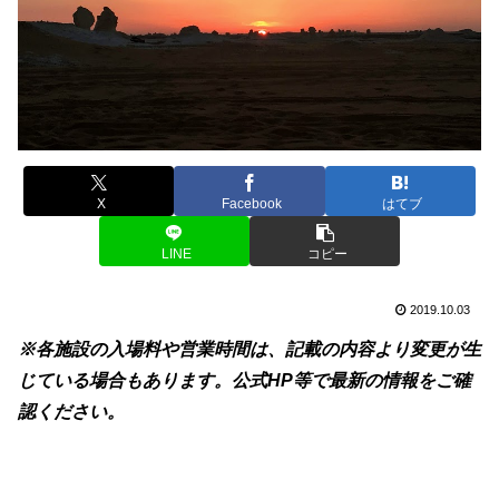
X
Facebook
はてブ
LINE
コピー
2019.10.03
※各施設の入場料や営業時間は、記載の内容より変更が生
じている場合もあります。公式HP等で最新の情報をご確
認ください。