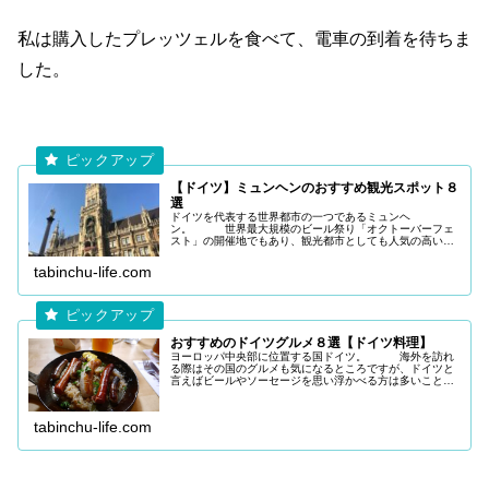
私は購入したプレッツェルを食べて、電車の到着を待ちま
した。
【ドイツ】ミュンヘンのおすすめ観光スポット８
選
ドイツを代表する世界都市の一つであるミュンヘ
ン。 世界最大規模のビール祭り「オクトーバーフェ
スト」の開催地でもあり、観光都市としても人気の高い町
です。 今回は「ドイツ ミュンヘンに初
めて訪れる方」に向けて、記事を作成しま
tabinchu-life.com
おすすめのドイツグルメ８選【ドイツ料理】
ヨーロッパ中央部に位置する国ドイツ。 海外を訪れ
る際はその国のグルメも気になるところですが、ドイツと
言えばビールやソーセージを思い浮かべる方は多いことで
しょう。 今回は「ドイツを訪れた際に楽し
みたいグルメ」に向けて記事を作成
tabinchu-life.com