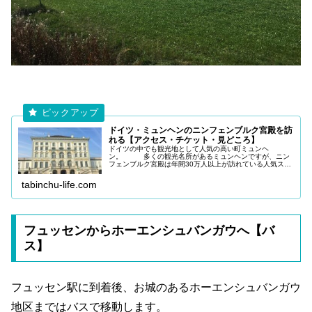
ドイツ・ミュンヘンのニンフェンブルク宮殿を訪
れる【アクセス・チケット・見どころ】
ドイツの中でも観光地として人気の高い町ミュンヘ
ン。 多くの観光名所があるミュンヘンですが、ニン
フェンブルク宮殿は年間30万人以上が訪れている人気スポ
ットです。 今回は「ミュンヘンのニンフェン
ブルク宮殿での観光」について記事を作
tabinchu-life.com
フュッセンからホーエンシュバンガウへ【バ
ス】
フュッセン駅に到着後、お城のあるホーエンシュバンガウ
地区まではバスで移動します。