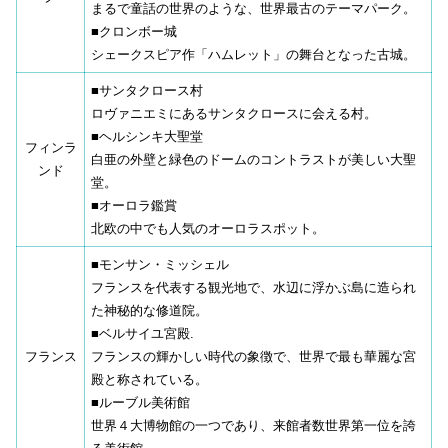
まるで童話の世界のような、世界最古のテーマパーク。
■クロンボー城
シェークスピア作「ハムレット」の舞台となった古城。
■サンタクロース村
ロヴァニエミにあるサンタクロースに会える村。
■ヘルシンキ大聖堂
フィンラ
白亜の外壁と緑色のドームのコントラストが美しい大聖
ンド
堂。
■オーロラ鑑賞
北欧の中でも人気のオーロラスポット。
■モンサン・ミッシェル
フランスを代表する観光地で、水辺に浮かぶ島に造られ
た神秘的な修道院。
■ベルサイユ宮殿.
フランス
フランスの輝かしい時代の象徴で、世界で最も華麗な宮
殿と称されている。
■ルーブル美術館
世界４大博物館の一つであり、来館者数世界第一位を誇