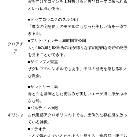
背を向けてコインを１枚投げると再びローマに来られる
という伝説がある。
■ドゥブロヴニクのスルジ山
「魔女の宅急便」のモデルにもなった美しい街を一望で
きる山。
■プリトヴィッチェ湖畔国立公園
クロアチ
大小16の湖と92箇所の滝が織りなす幻想的な奇跡の絶景
ア
を見ることができる。
■ザグレブ大聖堂
ザグレブのシンボルでもある、中世の歴史を感じる壮大
な教会。
■サントリーニ島
青と白を基調とした街並みが美しいエーゲ海に浮かぶ小
さな島。
■パルテノン神殿
ギリシャ
古代遺跡アクロポリスの中でも、圧倒的な存在感を放っ
ている神殿。
■メテオラ
まるで浮かんでいるかのように見える、奇石群に建てら