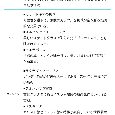
れた修道院。
■カッパドキアの気球
奇岩群を眼下に、無数のカラフルな気球が空を彩る幻想
的な光景は圧巻。
■スルタンアフメト・モスク
トルコ
美しいステンドグラスで彩られた「ブルーモスク」とも
呼ばれるモスク。
■ヒエラポリス
「綿の城」という意味を持つ、長い月日をかけて沈積し
た石灰棚。
■サクラダ・ファミリア
ガウディ作品の代表作の一つであり、2026年に完成予定
の教会。
■アルハンブラ宮殿
スペイン
古都グラナダにあるイスラム建築の最高傑作といわれる
宮殿。
■メスキータ
キリスト教とイスラム教の特徴が融合している世界最大