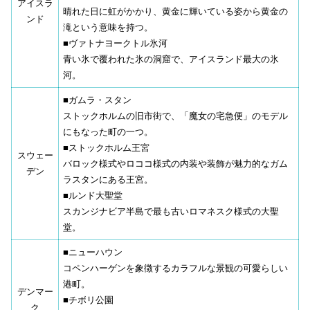
アイスラ
晴れた日に虹がかかり、黄金に輝いている姿から黄金の
ンド
滝という意味を持つ。
■ヴァトナヨークトル氷河
青い氷で覆われた氷の洞窟で、アイスランド最大の氷
河。
■ガムラ・スタン
ストックホルムの旧市街で、「魔女の宅急便」のモデル
にもなった町の一つ。
■ストックホルム王宮
スウェー
バロック様式やロココ様式の内装や装飾が魅力的なガム
デン
ラスタンにある王宮。
■ルンド大聖堂
スカンジナビア半島で最も古いロマネスク様式の大聖
堂。
■ニューハウン
コペンハーゲンを象徴するカラフルな景観の可愛らしい
港町。
デンマー
■チボリ公園
ク