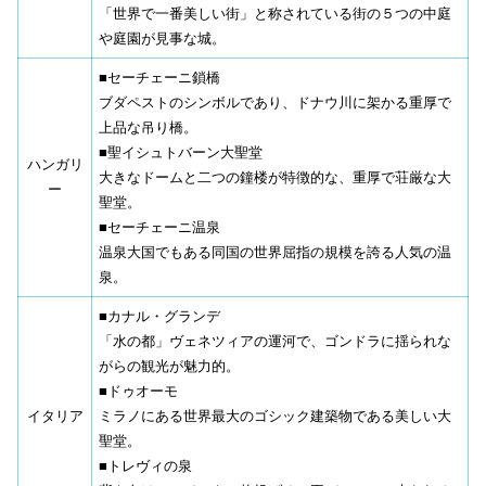
「世界で一番美しい街」と称されている街の５つの中庭
や庭園が見事な城。
■セーチェーニ鎖橋
ブダペストのシンボルであり、ドナウ川に架かる重厚で
上品な吊り橋。
■聖イシュトバーン大聖堂
ハンガリ
大きなドームと二つの鐘楼が特徴的な、重厚で荘厳な大
ー
聖堂。
■セーチェーニ温泉
温泉大国でもある同国の世界屈指の規模を誇る人気の温
泉。
■カナル・グランデ
「水の都」ヴェネツィアの運河で、ゴンドラに揺られな
がらの観光が魅力的。
■ドゥオーモ
イタリア
ミラノにある世界最大のゴシック建築物である美しい大
聖堂。
■トレヴィの泉