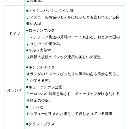
る美術館。
■ノイシュバンシュタイン城
ディズニーのお城のモデルになったとも言われている白
亜の古城。
■ローテンブルク
ドイツ
ロマンチック街道の見所の一つでもある、おとぎの国の
ような中世の街並み。
■ケルン大聖堂
世界最大規模のゴシック建築の美しい大聖堂。
■キンデルダイク
オランダのイメージぴったりの風車のある風景を見るこ
とができる村。
■キューケンホフ公園
オランダ
ヨーロッパの庭園と称され、チューリップが咲き乱れる
春限定の公園。
■ユトレヒト
ミッフィーが生まれた街として親しまれている都市。
■グラン・プラス